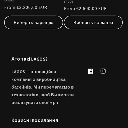
Vendor:
LAGOS
Vendor:
LAGOS
Regular
From €3.200,00 EUR
Regular
From €2.600,00 EUR
price
price
Виберіть варіацію
Виберіть варіацію
Хто такі LAGOS?
LAGOS – інноваційна
Facebook
Instagram
компанія з виробництва
басейнів. Ми перемагаємо в
технологіях, щоб Ви змогли
реалізувати свої мрії
Корисні посилання