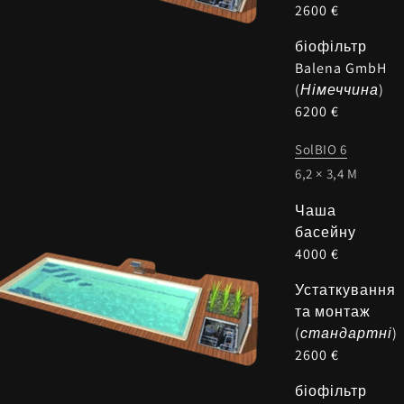
2600 €
біофільтр
Balena GmbH
(
Німеччина
)
6200 €
SolBIO 6
6,2 × 3,4 M
Чаша
басейну
4000 €
Устаткування
та монтаж
(
стандартні
)
2600 €
біофільтр