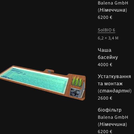
Balena GmbH
(
Німеччина
)
6200 €
SolBIO 6
6,2 × 3,4 M
Чаша
басейну
4000 €
Устаткування
та монтаж
(
стандартні
)
2600 €
біофільтр
Balena GmbH
(
Німеччина
)
6200 €