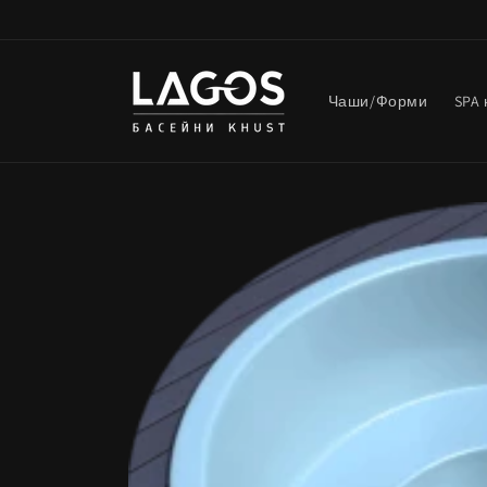
Skip to
content
Чаши/Форми
SPA 
Skip to
product
information