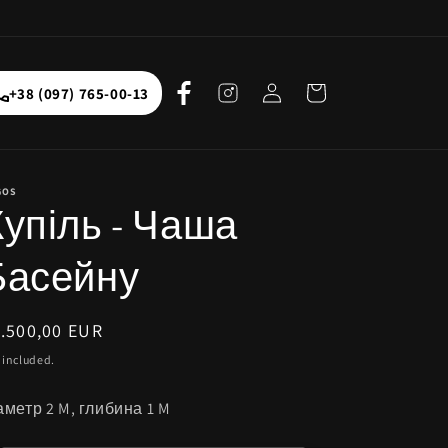
Log
Кошик
+38 (097) 765-00-13
in
GOS
Купіль - Чаша
Басейну
egular
.500,00 EUR
ice
 included.
аметр 2 M, глибина 1 M