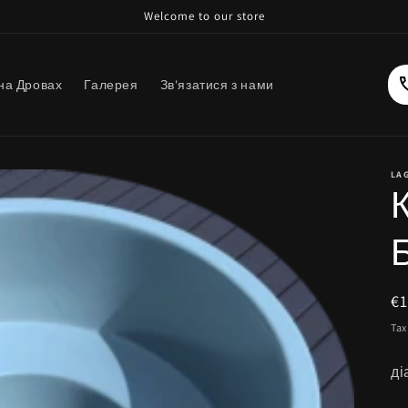
Welcome to our store
на Дровах
Галерея
Зв'язатися з нами
LA
R
€1
pr
Tax
ді